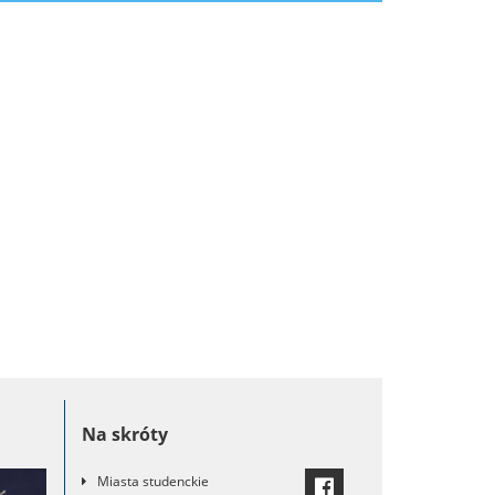
Dziennikarstwo
Ekonomia
Geografia
Historia
Logika
Logopedia
Na skróty
Miasta studenckie