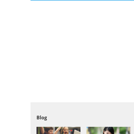
Aktorstwo
Architektura
Elektronika
Farmacja
Informatyka
Inne języki obce
Blog