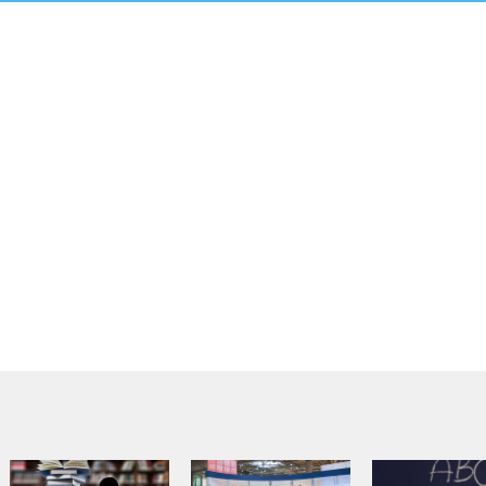
Biologia
Budownictwo
Chemia
Filozofia
Fizyka
Geodezja
Język angielski
Język niemiecki
Język polski