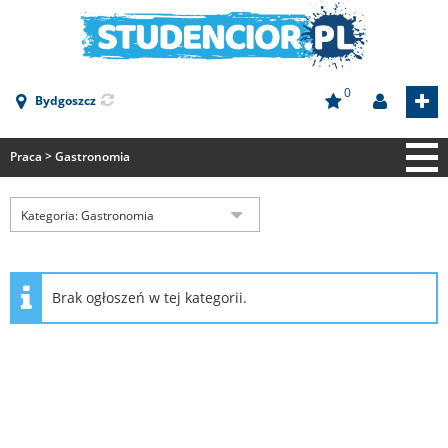
0
Bydgoszcz
Praca > Gastronomia
Strona główna
Kategoria: Gastronomia
Mieszkania
Praca
Stancje
Brak ogłoszeń w tej kategorii.
Korepetycje
Gastronomia
Pokoje
Gastronomia
Budownictwo
Aktorstwo
Budownictwo
Mieszkania
Architektura
Medycyna
Szukam