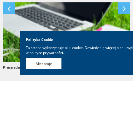
Geografia
Transport
Historia
Muzyka
Przemysł ciężki
Informatyka
Polityka Cookie
Ta strona wykorzystuje pliki cookie. Dowiedz się więcej o celu wy
Inne języki obce
w
polityce prywatności
.
Akceptuję
Język angielski
Praca zdalna na studiach
Najczęstsze błędy w Curriculum Vitae
Ukończyłeś studia? Sprawdź, ile wynosi T...
Wideorozmowa zamiast tradycyjnego spotka...
Najpopularniejsze kierunki studiów, po k...
Język niemiecki
Na skróty
Język polski
Prawo
Rzemiosło
Miasta studenckie
Polityka prywatności
Logika
Regulamin
Kontakt
Logopedia
Copyrights © 2026