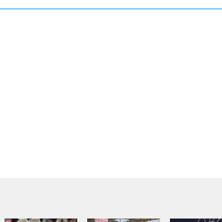
Biologia
Budownictwo
Chemia
Filozofia
Fizyka
Geodezja
Język angielski
Język niemiecki
Język polski