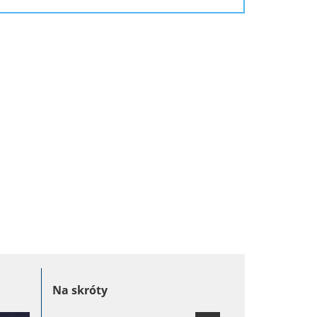
Dziennikarstwo
Ekonomia
Geografia
Historia
Logika
Logopedia
Na skróty