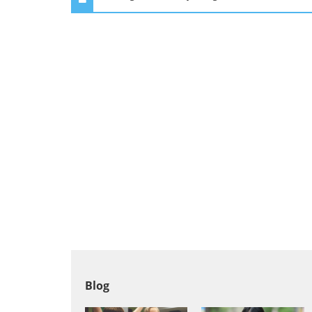
Aktorstwo
Architektura
Elektronika
Farmacja
Informatyka
Inne języki obce
Blog