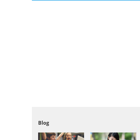
Aktorstwo
Architektura
Elektronika
Farmacja
Informatyka
Inne języki obce
Blog