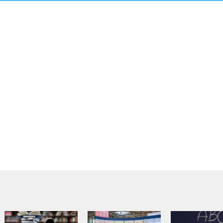
Biologia
Budownictwo
Chemia
Filozofia
Fizyka
Geodezja
Język angielski
Język niemiecki
Język polski