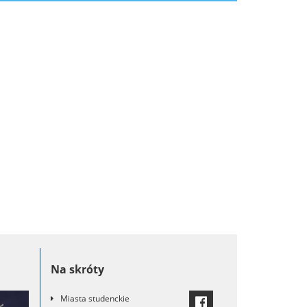
Dziennikarstwo
Ekonomia
Geografia
Historia
Logika
Logopedia
Na skróty
Miasta studenckie